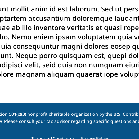
unt mollit anim id est laborum. Sed ut per
oluptartem accusantium doloremque laudan
e ab illo inventore veritatis et quasi rope
cabo. Nemo eniem ipsam voluptatem quia vo
d quia consequuntur magni dolores eosep qu
iunt. Neque porro quisquam est, quepi do
 adipisci velit, seid quia non numquam eiu
dolore magnam aliquam quaerat iope volup
ion 501(c)(3) nonprofit charitable organization by the IRS. Contribu
w. Please consult your tax advisor regarding specific questions 
Terms and Conditions
Privacy Policy