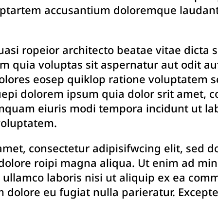
oluptartem accusantium doloremque laudan
quasi ropeior architecto beatae vitae dicta
 quia voluptas sit aspernatur aut odit aut
lores eosep quiklop ratione voluptatem s
epi dolorem ipsum quia dolor srit amet, co
umquam eiuris modi tempora incidunt ut l
voluptatem.
amet, consectetur adipisifwcing elit, sed
t dolore roipi magna aliqua. Ut enim ad mi
n ullamco laboris nisi ut aliquip ex ea co
um dolore eu fugiat nulla parieratur. Except