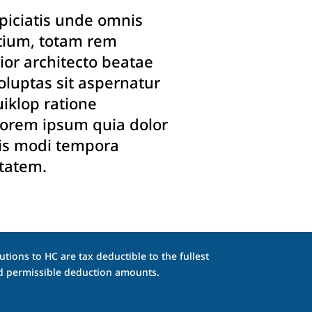
spiciatis unde omnis
tium, totam rem
ior architecto beatae
luptas sit aspernatur
iklop ratione
lorem ipsum quia dolor
ris modi tempora
tatem.
tions to HC are tax deductible to the fullest
and permissible deduction amounts.