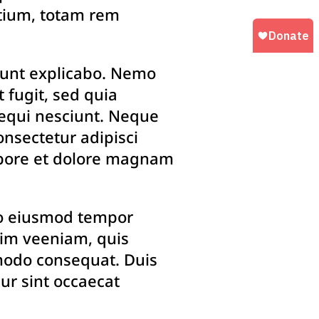
tium, totam rem
 sunt explicabo. Nemo
 fugit, sed quia
equi nesciunt. Neque
nsectetur adipisci
abore et dolore magnam
 do eiusmod tempor
nim veeniam, quis
mmodo consequat. Duis
eur sint occaecat