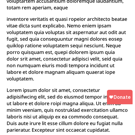
voluptartem accusantium doloremque laudantium,
totam rem aperiam, eaque
inventore veritatis et quasi ropeior architecto beatae
vitae dicta sunt explicabo. Nemo eniem ipsam
voluptatem quia voluptas sit aspernatur aut odit aut
fugit, sed quia consequuntur magni dolores eosep
quiklop ratione voluptatem sequi nesciunt. Neque
porro quisquam est, quepi dolorem ipsum quia
dolor srit amet, consectetur adipisci velit, seid quia
non numquam eiuris modi tempora incidunt ut
labore et dolore magnam aliquam quaerat iope
voluptatem.
Lorem ipsum dolor sit amet, consectetur
adipisifwcing elit, sed do eiusmod tempor incididunt
ut labore et dolore roipi magna aliqua. Ut enim ad
minim veeniam, quis nostruklad exercitation ullamco
laboris nisi ut aliquip ex ea commodo consequat.
Duis aute irure lit esse cillum dolore eu fugiat nulla
parieratur. Excepteur sint occaecat cupidatat.